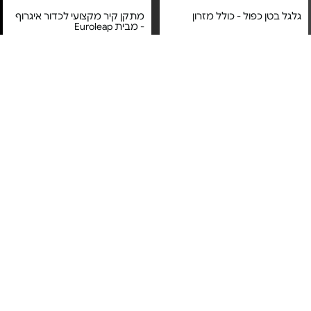
גלגל בטן כפול - כולל מזרון
מתקן קיר מקצועי לכדור איגרוף
- מבית Euroleap
מחיר מיוחד
מחיר מיוחד
אחריות יבואן רשמי
משלוח חינם
משלוח חינם
מדרגת אירובי - מבית Euroleap
זוג כפפות איגרוף - מצופות דמוי
עור