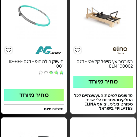
רפורמר עץ מייפל קלאסי - דגם
חישוק הולה הופ - דגם ID-HH-
001
ELN 100002
מחיר מיוחד
מחיר מיוחד
10 שנים למיטת העץשנתיים לכל
החלקיםהאחריות ע"י אביר
ספורט בע"מ, יבואני ELINA
PILATES® בישראל
משלוח חינם