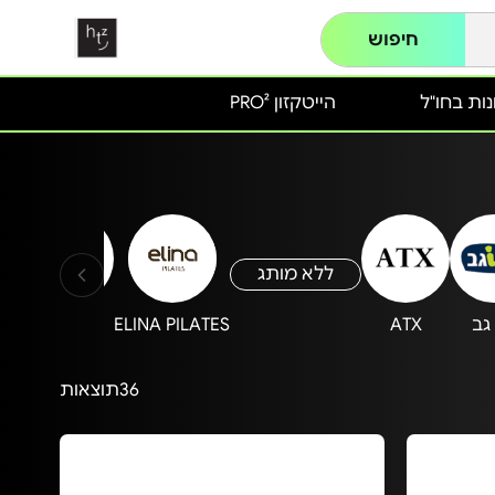
חיפוש
ות בחו"ל
הייטקזון PRO²
ללא מותג
גב
ATX
ELINA PILATES
Carbon
36
תוצאות