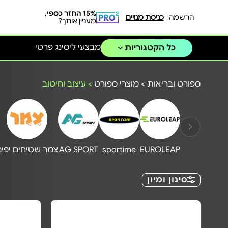
15% החזר כספי,
הרשמה
כניסת מנויים
מעניין אותך?
מבצעי ליסינג פרטי
כל הקטגוריות
ספורט ובריאות
>
מוצרי ספורט
>
עיצוב וחיטוב
EUROLEAP
sportime
AG SPORT
צמר שטיחים יפים
סינון ומיון