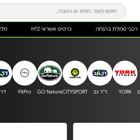
רכבי סמלת בהנחה
כרטיס אשראי HTZ
מלונ
YORK
ד"ר גב
CITYSPORT
GO Nature
FitPro
דר 