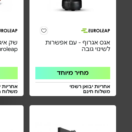
אגס אגרוף - עם אפשרות
שק איגר
לשינוי גובה
uroleap
מחיר מיוחד
אחריות יבואן רשמי
אחריות י
משלוח חינם
משלוח ח