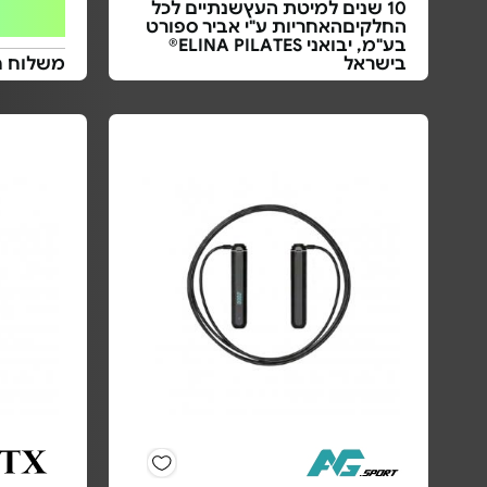
10 שנים למיטת העץשנתיים לכל
החלקיםהאחריות ע"י אביר ספורט
בע"מ, יבואני ELINA PILATES®
בישראל
משלוח ח