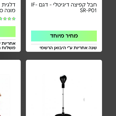
חבל קפיצה דיגיטלי - דגם IF-
דלגית -
SR-P01
מונה ס
מחיר מיוחד
אחריות י
שנה אחריות ע"י היבואן הרשמי
משלוח ח