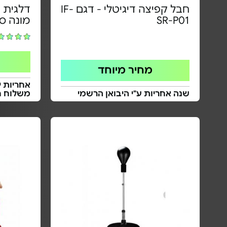
חבל קפיצה דיגיטלי - דגם IF-
דלגית -
SR-P01
מונה ס
מחיר מיוחד
אחריות י
שנה אחריות ע"י היבואן הרשמי
משלוח ח