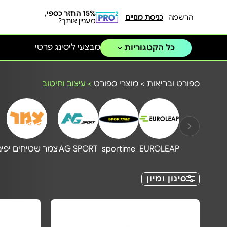
15% החזר כספי,
הרשמה
כניסת מנויים
מעניין אותך?
מבצעי ליסינג פרטי
כל הקטגוריות
ספורט ובריאות
>
מוצרי ספורט
>
עיצוב וחיטוב
EUROLEAP
sportime
AG SPORT
צמר שטיחים יפים
סינון ומיון