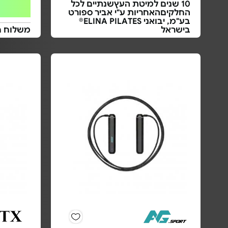
10 שנים למיטת העץשנתיים לכל
החלקיםהאחריות ע"י אביר ספורט
בע"מ, יבואני ELINA PILATES®
בישראל
משלוח ח