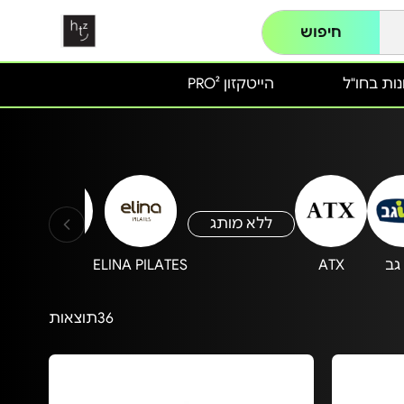
חיפוש
ות בחו"ל
הייטקזון PRO²
ללא מותג
גב
ATX
ELINA PILATES
Carbon
36
תוצאות