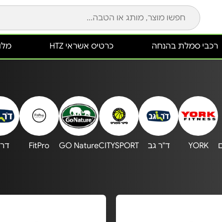
רכבי סמלת בהנחה
כרטיס אשראי HTZ
מלונ
YORK
ד"ר גב
CITYSPORT
GO Nature
FitPro
דר 