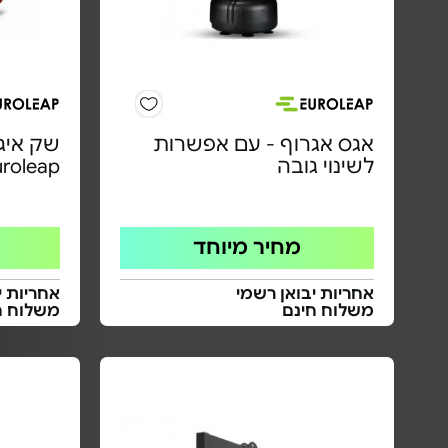
אגס אגרוף - עם אפשרות
שק איגר
לשינוי גובה
uroleap
מחיר מיוחד
אחריות יבואן רשמי
אחריות י
משלוח חינם
משלוח ח