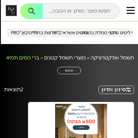
עי ליסינג פרטי
רכבי סמלת בהנחה
כרטיס אשראי HTZ
מלונות בחו"ל
הייטקזון PRO²
חשמל ואלקטרוניקה
>
מוצרי חשמל קטנים
>
ברי המים תמי4
תמי4
סינון ומיון
2
תוצאות