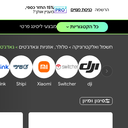
15% החזר כספי,
הרשמה
כניסת מנויים
מעניין אותך?
מבצעי ליסינג פרטי
כל הקטגוריות
חשמל ואלקטרוניקה
>
סלולר, אוזניות וגאדג'טים
>
גאדג'טי
ink
Shipi
Xiaomi
Switcher
dji
סינון ומיון