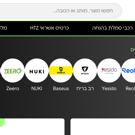
רכבי סמלת בהנחה
כרטיס אשראי HTZ
מלונ
ם
Reol
Yesido
רב בריח
Baseus
NUKI
Zeero
#