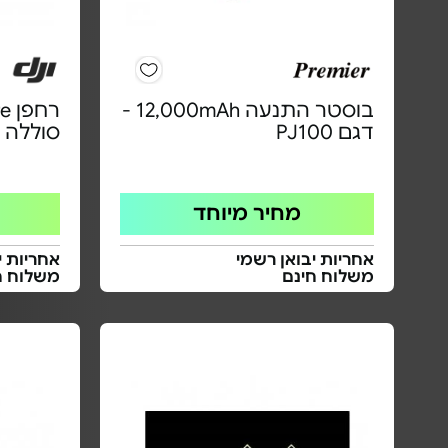
בוסטר התנעה 12,000mAh -
דגם PJ100
סוללה 
מחיר מיוחד
אחריות יבואן רשמי
אחריות י
משלוח חינם
משלוח ח