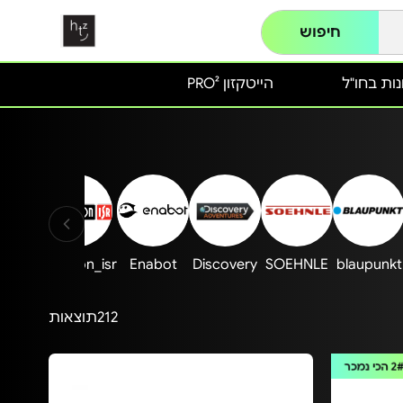
חיפוש
ות בחו"ל
הייטקזון PRO²
icom
Provision_isr
Enabot
Discovery
SOEHNLE
blaupunkt
212
תוצאות
2
הכי נמכר