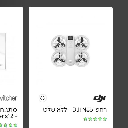
רחפן DJI Neo - ללא שלט
מתג חכ
- Runner s12