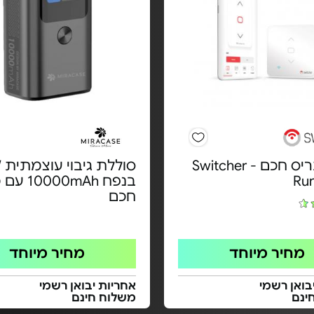
מתג תריס חכם - Switcher
Ru
בנפח 00mAh
חכם
מחיר מיוחד
מחיר מיוחד
בואן רשמי
אחריות יבואן רשמי
ינם
משלוח חינם