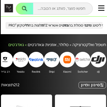
עי ליסינג פרטי
רכבי סמלת בהנחה
כרטיס אשראי HTZ
מלונות בחו"ל
הייטקזון PRO²
חשמל ואלקטרוניקה
>
סלולר, אוזניות וגאדג'טים
>
גאדג'טים
dji
Switcher
Xiaomi
Shipi
Reolink
Yesido
רב בריח
סינון ומיון
212
תוצאות