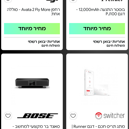
בוסטר התנעה 12,000mAh -
רחפן Avata 2 Fly More - סוללה
דגם PJ100
אחת
מחיר מיוחד
מחיר מיוחד
אחריות יבואן רשמי
אחריות יבואן רשמי
משלוח חינם
משלוח חינם
מתג תריס חכם - דגם Runner |
סאונד בר מקצועי למחשב -