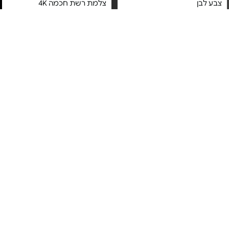
צבע לבן
צלמת רשת חכמה 4K
מחיר מיוחד
מחיר מיוחד
אחריות יבואן רשמי
אחריות יבואן רשמי
משלוח חינם
משלוח חינם
מתג חכם לתריס משולב תאורה
מתג תריס חכם - Switcher
Runner 55
- Runner S11