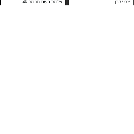
צבע לבן
צלמת רשת חכמה 4K
מחיר מיוחד
מחיר מיוחד
אחריות יבואן רשמי
אחריות יבואן רשמי
משלוח חינם
משלוח חינם
מתג חכם לתריס משולב תאורה
מתג תריס חכם - Switcher
Runner 55
- Runner S11