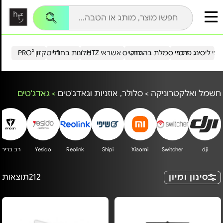
עי ליסינג פרטי
רכבי סמלת בהנחה
כרטיס אשראי HTZ
מלונות בחו"ל
הייטקזון PRO²
חשמל ואלקטרוניקה
>
סלולר, אוזניות וגאדג'טים
>
גאדג'טים
dji
Switcher
Xiaomi
Shipi
Reolink
Yesido
רב בריח
סינון ומיון
212
תוצאות