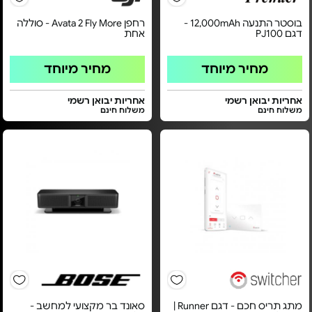
בוסטר התנעה 12,000mAh -
רחפן Avata 2 Fly More - סוללה
דגם PJ100
אחת
מחיר מיוחד
מחיר מיוחד
אחריות יבואן רשמי
אחריות יבואן רשמי
משלוח חינם
משלוח חינם
מתג תריס חכם - דגם Runner |
סאונד בר מקצועי למחשב -