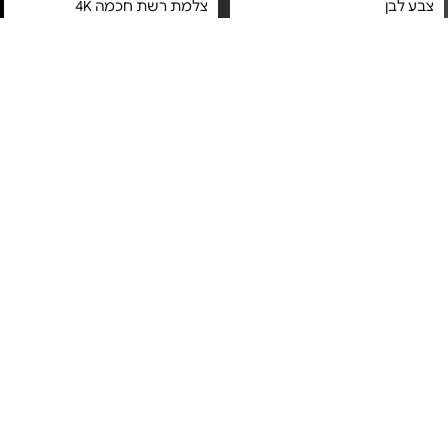
צבע לבן
צלמת רשת חכמה 4K
מחיר מיוחד
מחיר מיוחד
אחריות יבואן רשמי
אחריות יבואן רשמי
משלוח חינם
משלוח חינם
מתג חכם לתריס משולב תאורה
מתג תריס חכם - Switcher
Runner 55
- Runner S11