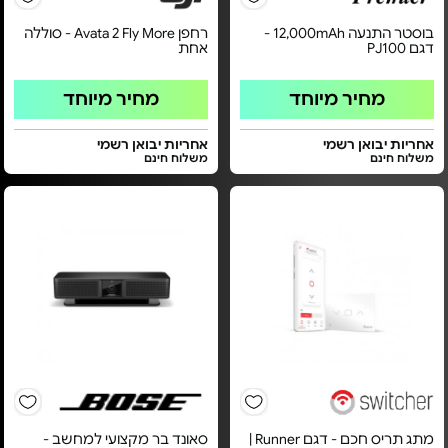
בוסטר התנעה 12,000mAh -
רחפן Avata 2 Fly More - סוללה
דגם PJ100
אחת
מחיר מיוחד
מחיר מיוחד
אחריות יבואן רשמי
אחריות יבואן רשמי
משלוח חינם
משלוח חינם
מתג תריס חכם - דגם Runner |
סאונד בר מקצועי למחשב -