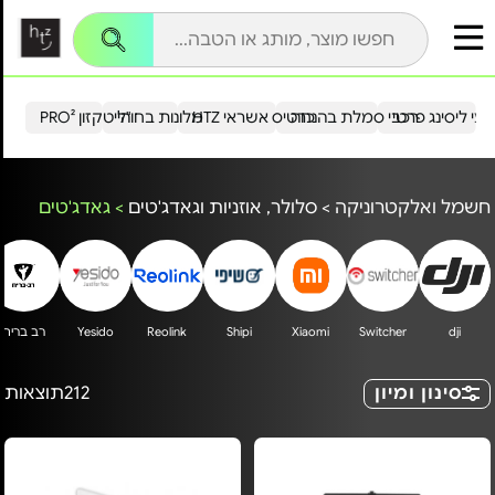
עי ליסינג פרטי
רכבי סמלת בהנחה
כרטיס אשראי HTZ
מלונות בחו"ל
הייטקזון PRO²
חשמל ואלקטרוניקה
>
סלולר, אוזניות וגאדג'טים
>
גאדג'טים
dji
Switcher
Xiaomi
Shipi
Reolink
Yesido
רב בריח
סינון ומיון
212
תוצאות