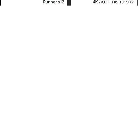
צלמת רשת חכמה 4K
Runner s12
מחיר מיוחד
מחיר מיוחד
אחריות יבואן רשמי
אחריות יבואן רשמי
משלוח חינם
משלוח חינם
מתג חכם לדוד - Switcher Long
רחפן DJI Neo - Fly More
Combo
V4