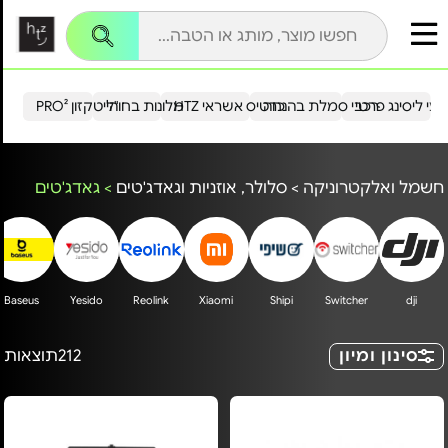
עי ליסינג פרטי
רכבי סמלת בהנחה
כרטיס אשראי HTZ
מלונות בחו"ל
הייטקזון PRO²
חשמל ואלקטרוניקה
>
סלולר, אוזניות וגאדג'טים
>
גאדג'טים
Baseus
Yesido
Reolink
Xiaomi
Shipi
Switcher
dji
סינון ומיון
212
תוצאות