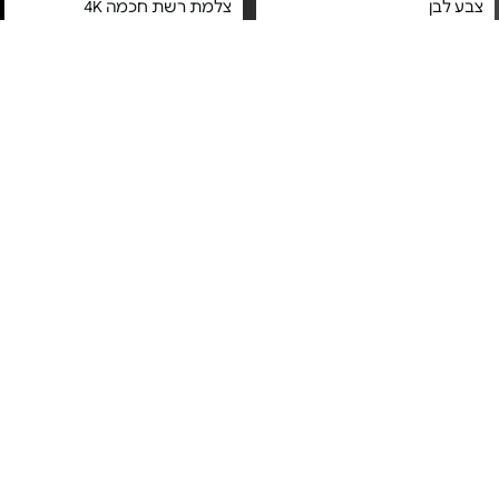
צבע לבן
צלמת רשת חכמה 4K
מחיר מיוחד
מחיר מיוחד
אחריות יבואן רשמי
אחריות יבואן רשמי
משלוח חינם
משלוח חינם
מתג חכם לתריס משולב תאורה
מתג תריס חכם - Switcher
Runner 55
- Runner S11