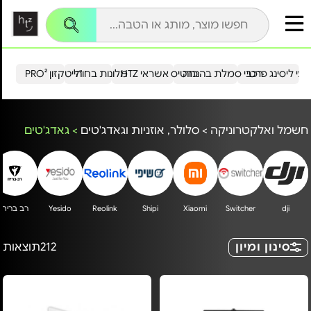
עי ליסינג פרטי
רכבי סמלת בהנחה
כרטיס אשראי HTZ
מלונות בחו"ל
הייטקזון PRO²
חשמל ואלקטרוניקה
>
סלולר, אוזניות וגאדג'טים
>
גאדג'טים
dji
Switcher
Xiaomi
Shipi
Reolink
Yesido
רב בריח
סינון ומיון
212
תוצאות