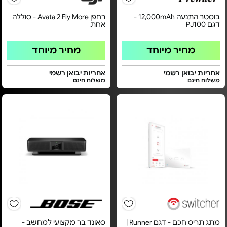
בוסטר התנעה 12,000mAh -
רחפן Avata 2 Fly More - סוללה
דגם PJ100
אחת
מחיר מיוחד
מחיר מיוחד
אחריות יבואן רשמי
אחריות יבואן רשמי
משלוח חינם
משלוח חינם
מתג תריס חכם - דגם Runner |
סאונד בר מקצועי למחשב -