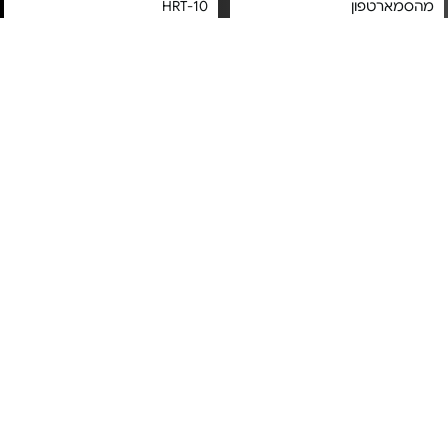
מהסמארטפון
HRT-10
מחיר מיוחד
מחיר מיוחד
אחריות יבואן רשמי
אחריות יבואן רשמי
משלוח חינם
משלוח חינם
מתג חכם לתאורה + תריסים -
מתג חכם לדוד - Switcher Long
V4
Runner s12