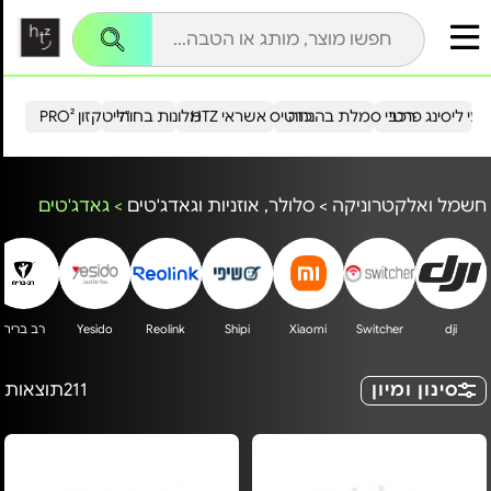
עי ליסינג פרטי
רכבי סמלת בהנחה
כרטיס אשראי HTZ
מלונות בחו"ל
הייטקזון PRO²
חשמל ואלקטרוניקה
>
סלולר, אוזניות וגאדג'טים
>
גאדג'טים
dji
Switcher
Xiaomi
Shipi
Reolink
Yesido
רב בריח
סינון ומיון
211
תוצאות