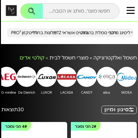
עי ליסינג פרטי
רכבי סמלת בהנחה
כרטיס אשראי HTZ
מלונות בחו"ל
הייטקזון PRO²
חשמל ואלקטרוניקה
>
מוצרי חשמל לבית
>
קולטי אדים
EG miniline
De Dietrich
LUXOR
LACASA
CANDY
elica
MIDEA
סינון ומיון
30
תוצאות
2#
הכי נמכר
4#
הכי נמכר