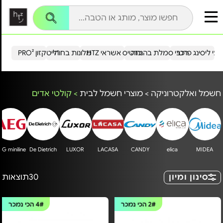
עי ליסינג פרטי
רכבי סמלת בהנחה
כרטיס אשראי HTZ
מלונות בחו"ל
הייטקזון PRO²
חשמל ואלקטרוניקה
>
מוצרי חשמל לבית
>
קולטי אדים
EG miniline
De Dietrich
LUXOR
LACASA
CANDY
elica
MIDEA
סינון ומיון
30
תוצאות
2#
הכי נמכר
4#
הכי נמכר