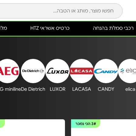
רכבי סמלת בהנחה
כרטיס אשראי HTZ
מלונ
G miniline
De Dietrich
LUXOR
LACASA
CANDY
elica
3#
הכי נמכר
#