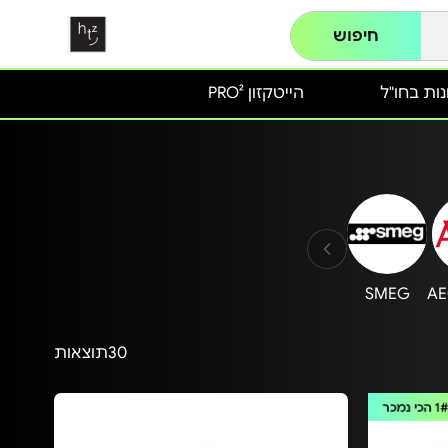
חיפוש
ות בחו"ל
הייטקזון PRO²
SMEG
AE
30
תוצאות
1
הכי נמכר