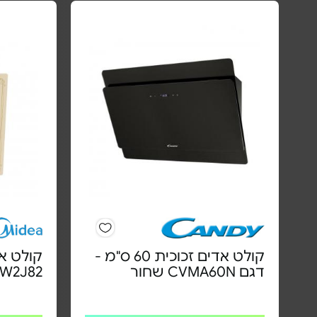
קולט אדים זכוכית 60 ס"מ -
דגם CVMA60N שחור
0TEW2J82