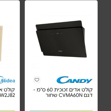
קולט אדים זכוכית 60 ס"מ -
דגם CVMA60N שחור
0TEW2J82