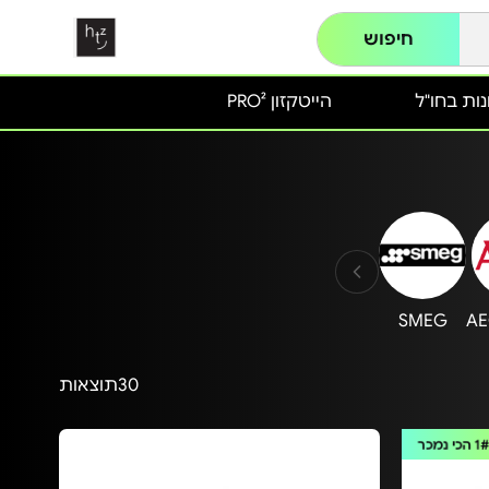
חיפוש
ות בחו"ל
הייטקזון PRO²
SMEG
AE
30
תוצאות
1
הכי נמכר