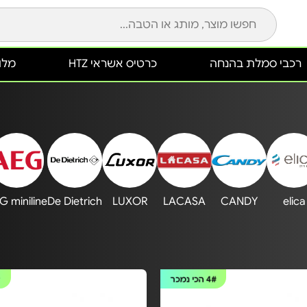
רכבי סמלת בהנחה
כרטיס אשראי HTZ
מלונ
G miniline
De Dietrich
LUXOR
LACASA
CANDY
elica
4#
הכי נמכר
#