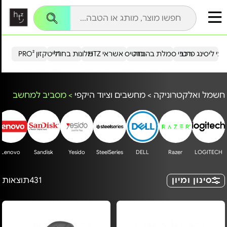
עי ליסינג פרטי
רכבי סמלת בהנחה
כרטיס אשראי HTZ
מלונות בחו"ל
הייטקזון PRO²
חשמל ואלקטרוניקה
>
מחשבים וציוד היקפי
>
מסביב למחשב
Lenovo
Sandisk
Yesido
SteelSeries
DELL
Razer
LOGITECH
סינון ומיון
431
תוצאות