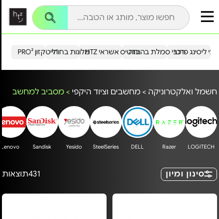
עי ליסינג פרטי
רכבי סמלת בהנחה
כרטיס אשראי HTZ
מלונות בחו"ל
הייטקזון PRO²
חשמל ואלקטרוניקה
>
מחשבים וציוד היקפי
>
מסביב למחשב
Lenovo
Sandisk
Yesido
SteelSeries
DELL
Razer
LOGITECH
סינון ומיון
431
תוצאות