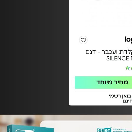
דת ועכבר - דגם
SILENCE
מחיר מיוחד
בואן רשמי
ינם