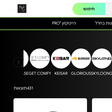
חיפוש
ות בחו"ל
הייטקזון PRO²
vo
MIRACASE
GET COMFY
KEISAR
GLORIOUS
SKYLOON
431
תוצאות