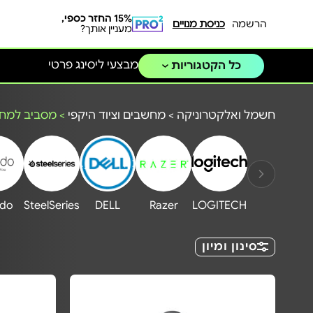
15% החזר כספי,
הרשמה
כניסת מנויים
מעניין אותך?
מבצעי ליסינג פרטי
כל הקטגוריות
חשמל ואלקטרוניקה
>
מחשבים וציוד היקפי
>
מסביב למח
ido
SteelSeries
DELL
Razer
LOGITECH
סינון ומיון