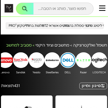
עי ליסינג פרטי
רכבי סמלת בהנחה
כרטיס אשראי HTZ
מלונות בחו"ל
הייטקזון PRO²
חשמל ואלקטרוניקה
>
מחשבים וציוד היקפי
>
מסביב למחשב
Lenovo
Sandisk
Yesido
SteelSeries
DELL
Razer
LOGITECH
סינון ומיון
431
תוצאות