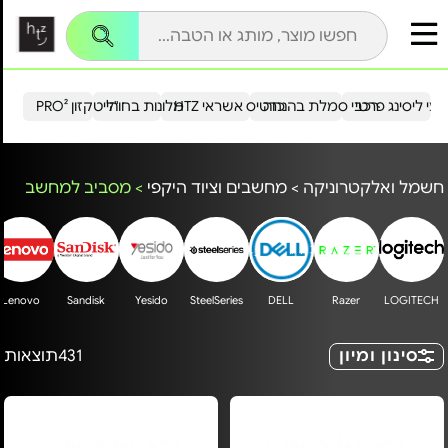
עי ליסינג פרטי
רכבי סמלת בהנחה
כרטיס אשראי HTZ
מלונות בחו"ל
הייטקזון PRO²
חשמל ואלקטרוניקה
>
מחשבים וציוד היקפי
>
מסביב למחשב
Lenovo
Sandisk
Yesido
SteelSeries
DELL
Razer
LOGITECH
סינון ומיון
431
תוצאות