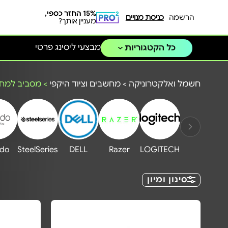
15% החזר כספי,
הרשמה
כניסת מנויים
מעניין אותך?
מבצעי ליסינג פרטי
כל הקטגוריות
חשמל ואלקטרוניקה
>
מחשבים וציוד היקפי
>
מסביב למח
ido
SteelSeries
DELL
Razer
LOGITECH
סינון ומיון