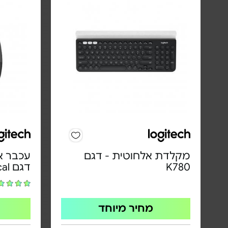
מקלדת אלחוטית - דגם
עכבר אר
K780
דגם Lift Left Vertical
מחיר מיוחד