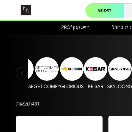
חיפוש
ות בחו"ל
הייטקזון PRO²
vo
MIRACASE
GET COMFY
GLORIOUS
KEISAR
SKYLOON
431
תוצאות