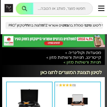
עי ליסינג פרטי
רכבי סמלת בהנחה
כרטיס אשראי HTZ
מלונות בחו"ל
הייטקזון PRO²
מסעדות וקולינריה >
קייטרינג, חנויות ורשתות מזון >
חנויות ורשתות מזון >
לסינון תצוגת המוצרים לחצו כאן
(1)