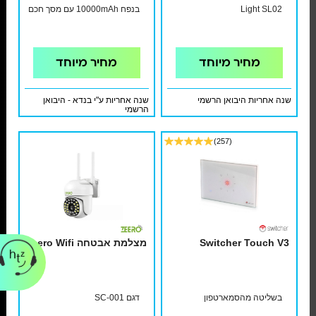
Light SL02
בנפח 10000mAh עם מסך חכם
מחיר מיוחד
מחיר מיוחד
שנה אחריות היבואן הרשמי
שנה אחריות ע"י בנדא - היבואן
הרשמי
(257)
Switcher Touch V3
מצלמת אבטחה Zeero Wifi
בשליטה מהסמארטפון
דגם SC-001