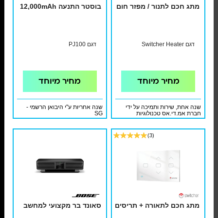
מתג חכם לתנור / מפזר חום
בוסטר התנעה 12,000mAh
דגם Switcher Heater
דגם PJ100
מחיר מיוחד
מחיר מיוחד
שנה אחת, שירות ותמיכה על ידי
שנה אחריות ע"י היבואן הרשמי -
חברת אמ.די.אס טכנולוגיות
SG
אלחוטיות
(3)
מתג חכם לתאורה + תריסים
סאונד בר מקצועי למחשב