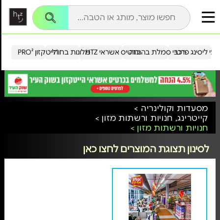
עי ליסינג פרטי
רכבי סמלת בהנחה
כרטיס אשראי HTZ
מלונות בחו"ל
הייטקזון PRO²
מסעדות וקולינריה >
קייטרינג, חנויות ורשתות מזון >
חנויות ורשתות מזון >
לסינון תצוגת המוצרים לחצו כאן