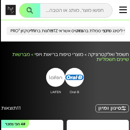
עי ליסינג פרטי
רכבי סמלת בהנחה
כרטיס אשראי HTZ
מלונות בחו"ל
הייטקזון PRO²
חשמל ואלקטרוניקה
>
מוצרי טיפוח בריאות ויופי
>
מברשות
שיינים חשמליות
LAIFEN
Oral-B
סינון ומיון
11
תוצאות
4#
הכי נמכר