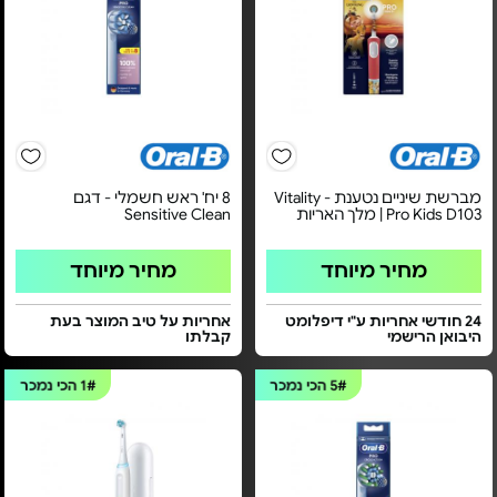
מברשת שיניים נטענת - Vitality
8 יח' ראש חשמלי - דגם
Pro Kids D103 | מלך האריות
Sensitive Clean
מחיר מיוחד
מחיר מיוחד
24 חודשי אחריות ע"י דיפלומט
אחריות על טיב המוצר בעת
היבואן הרישמי
קבלתו
5#
הכי נמכר
1#
הכי נמכר