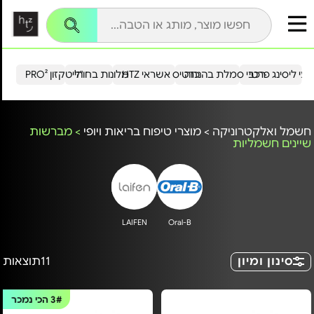
עי ליסינג פרטי
רכבי סמלת בהנחה
כרטיס אשראי HTZ
מלונות בחו"ל
הייטקזון PRO²
חשמל ואלקטרוניקה
>
מוצרי טיפוח בריאות ויופי
>
מברשות
שיינים חשמליות
LAIFEN
Oral-B
סינון ומיון
11
תוצאות
3#
הכי נמכר