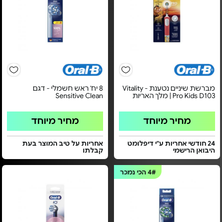
מברשת שיניים נטענת - Vitality
8 יח' ראש חשמלי - דגם
Pro Kids D103 | מלך האריות
Sensitive Clean
מחיר מיוחד
מחיר מיוחד
24 חודשי אחריות ע"י דיפלומט
אחריות על טיב המוצר בעת
היבואן הרישמי
קבלתו
4#
הכי נמכר