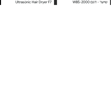
שיער - דגם WBS-2000
Ultrasonic Hair Dryer F7
מחיר מיוחד
מחיר מיוחד
שנה אחריות עפ"י תקנון רונלייט
אחריות יבואן רשמי
היבואן הרשמי
משלוח חינם
3#
הכי נמכר
1#
הכי נמכר
מייבש שיער מקצועי ועוצמתי
מעצב שיער - דגם AirStyle Pro
2100W קל משקל LUXOR -
PR0-1777 | משלוח חינם