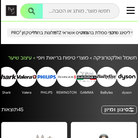
עי ליסינג פרטי
רכבי סמלת בהנחה
כרטיס אשראי HTZ
מלונות בחו"ל
הייטקזון PRO²
חשמל ואלקטרוניקה
>
מוצרי טיפוח בריאות ויופי
>
עיצוב שיער
Shark
Valera
PHILIPS
REMINGTON
GAMMA
BaByliss
dyson
סינון ומיון
45
תוצאות