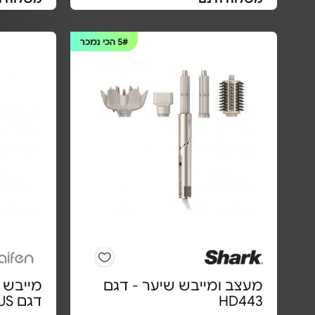
5#
הכי נמכר
מעצב ומייבש שיער - דגם
מייבש 
HD443
דגם SE/SE PLUS