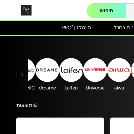
חיפוש
ות בחו"ל
הייטקזון PRO²
RERA
SASSONIC
dreame
Laifen
Universe
aiwa
43
תוצאות