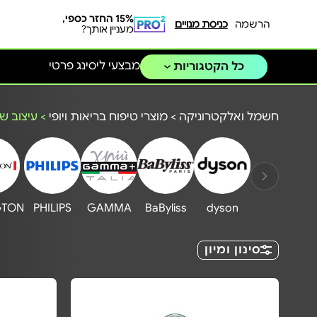
15% החזר כספי,
הרשמה
כניסת מנויים
מעניין אותך?
מבצעי ליסינג פרטי
כל הקטגוריות
חשמל ואלקטרוניקה
>
מוצרי טיפוח בריאות ויופי
>
עיצוב ש
GTON
PHILIPS
GAMMA
BaByliss
dyson
סינון ומיון