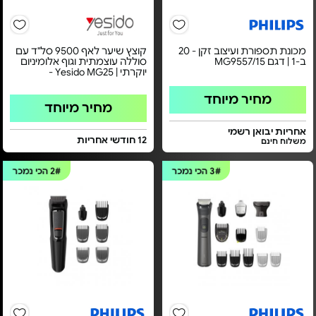
מכונת תספורת ועיצוב זקן - 20
קוצץ שיער לאף 9500 סל"ד עם
ב-1 | דגם MG9557/15
סוללה עוצמתית וגוף אלומיניום
יוקרתי | Yesido MG25 -
מחיר מיוחד
מחיר מיוחד
אחריות יבואן רשמי
12 חודשי אחריות
משלוח חינם
3#
הכי נמכר
2#
הכי נמכר