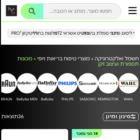
עי ליסינג פרטי
רכבי סמלת בהנחה
כרטיס אשראי HTZ
מלונות בחו"ל
הייטקזון PRO²
חשמל ואלקטרוניקה
>
מוצרי טיפוח בריאות ויופי
>
מכונות
תספורת ועיצוב זקן
BRAUN
BaByliss MEN
BaByliss
PHILIPS
SASSONIC
REMINGTON
WAHL
סינון ומיון
36
תוצאות
1#
הכי נמכר