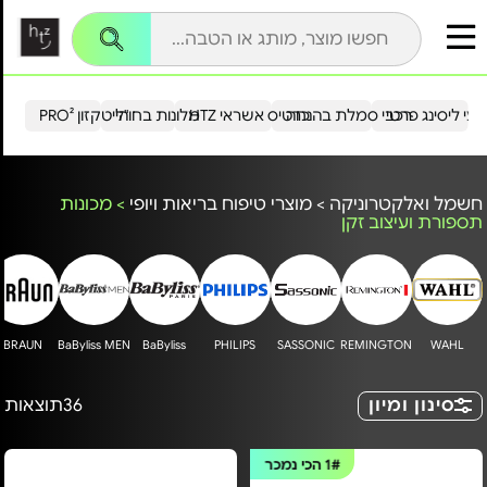
עי ליסינג פרטי
רכבי סמלת בהנחה
כרטיס אשראי HTZ
מלונות בחו"ל
הייטקזון PRO²
חשמל ואלקטרוניקה
>
מוצרי טיפוח בריאות ויופי
>
מכונות
תספורת ועיצוב זקן
BRAUN
BaByliss MEN
BaByliss
PHILIPS
SASSONIC
REMINGTON
WAHL
סינון ומיון
36
תוצאות
1#
הכי נמכר