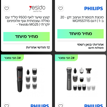
מכונת תספורת ועיצוב זקן - 20
קוצץ שיער לאף 9500 סל"ד עם
ב-1 | דגם MG9557/15
סוללה עוצמתית וגוף אלומיניום
יוקרתי | Yesido MG25 -
מחיר מיוחד
מחיר מיוחד
אחריות יבואן רשמי
12 חודשי אחריות
משלוח חינם
2#
הכי נמכר
3#
הכי נמכר