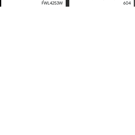
FWL4253W
604
מחיר מיוחד
מחיר מיוחד
שנה אחריות ע"י המילטון היבואן
אחריות יבואן רשמי
הרשמי
משלוח חינם
מאוורר מגדל טורבו - דגם 4924 |
מאוורר עמוד "10 360° - דגם
צבע אפור
FG25-25TS