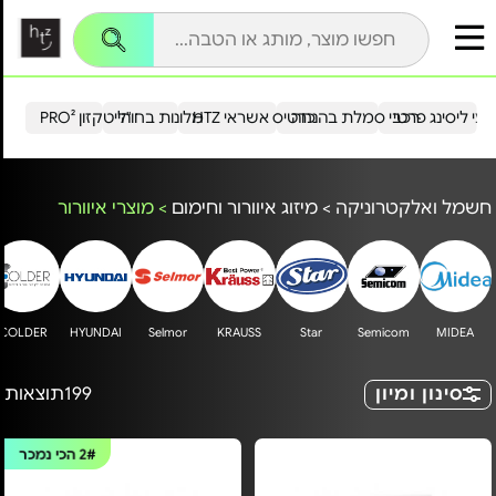
עי ליסינג פרטי
רכבי סמלת בהנחה
כרטיס אשראי HTZ
מלונות בחו"ל
הייטקזון PRO²
חשמל ואלקטרוניקה
>
מיזוג איוורור וחימום
>
מוצרי איוורור
COLDER
HYUNDAI
Selmor
KRAUSS
Star
Semicom
MIDEA
סינון ומיון
199
תוצאות
2#
הכי נמכר