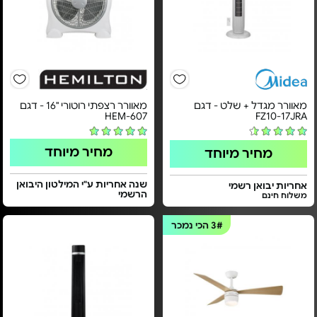
מאוורר מגדל + שלט - דגם
מאוורר רצפתי רוטורי "16 - דגם
HEM-607
FZ10-17JRA
מחיר מיוחד
מחיר מיוחד
שנה אחריות ע"י המילטון היבואן
אחריות יבואן רשמי
הרשמי
משלוח חינם
3#
הכי נמכר