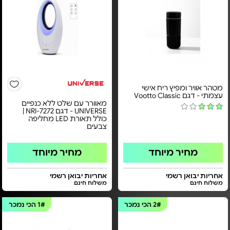
מטהר אוויר ומפיץ ריח אישי
עצמתי - דגם Vootto Classic
מאוורר עם שלט ללא כנפיים
UNIVERSE - דגם NRI-7272 |
כולל תאורת LED מחליפה
צבעים
מחיר מיוחד
מחיר מיוחד
אחריות יבואן רשמי
אחריות יבואן רשמי
משלוח חינם
משלוח חינם
2#
הכי נמכר
1#
הכי נמכר