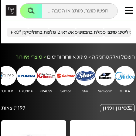
עי ליסינג פרטי
רכבי סמלת בהנחה
כרטיס אשראי HTZ
מלונות בחו"ל
הייטקזון PRO²
חשמל ואלקטרוניקה
>
מיזוג איוורור וחימום
>
מוצרי איוורור
COLDER
HYUNDAI
KRAUSS
Selmor
Star
Semicom
MIDEA
סינון ומיון
199
תוצאות