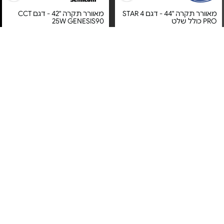
מאוורר תקרה "44 - דגם STAR 4
מאוורר תקרה "42 - דגם CCT
PRO כולל שלט
25W GENESIS90
מחיר מיוחד
מחיר מיוחד
10 שנות אחריות על המנוע ע"י
אחריות יבואן רשמי
אלקטרוסטאר היבואן הרשמי
משלוח חינם
מאוורר תקרה "30 כולל שלט -
מאוורר תקרה "42 - דגם MDL-