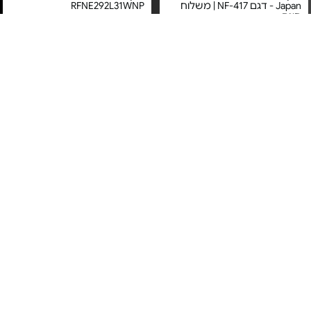
Japan - דגם NF-417 | משלוח
RFNE292L31WNP
חינם
מחיר מיוחד
מחיר מיוחד
אחריות יבואן רשמי
אחריות יבואן רשמי
משלוח חינם
משלוח חינם
מקפיא שוכב 293 ל' - דגם
מקפיא 8 תאים 281 ליטר - דגם
HS-364FWEN
MDRC411FZE01