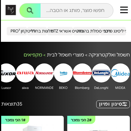
עי ליסינג פרטי
רכבי סמלת בהנחה
כרטיס אשראי HTZ
מלונות בחו"ל
הייטקזון PRO²
חשמל ואלקטרוניקה
>
מוצרי חשמל לבית
>
מקפיאים
Luxsor
aiwa
NORMANDE
BEKO
Blomberg
DeLonghi
MIDEA
סינון ומיון
35
תוצאות
2#
הכי נמכר
1#
הכי נמכר