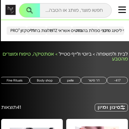
עי ליסינג פרטי
רכבי סמלת בהנחה
כרטיס אשראי HTZ
מלונות בחו"ל
הייטקזון PRO²
לבית ולמשפחה
>
ביוטי ולייף סטייל
>
אסתטיקה, טיפוח ומוצרים
מהטבע
417-
דר פישר
pelle
Body shop
Fine Rituals
סינון ומיון
41
תוצאות