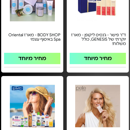
ד"ר פישר - ג'נסיס ליקופן - מארז
BODY SHOP - מארז Oriental
יוקרתי של GENESIS, כולל
Spa באיסוף עצמי
משלוח!
מחיר מיוחד
מחיר מיוחד