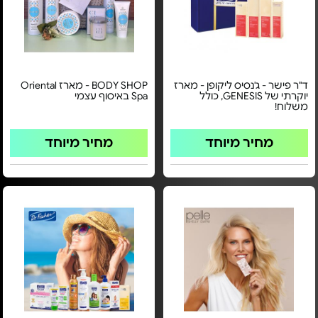
ד"ר פישר - ג'נסיס ליקופן - מארז
BODY SHOP - מארז Oriental
יוקרתי של GENESIS, כולל
Spa באיסוף עצמי
משלוח!
מחיר מיוחד
מחיר מיוחד