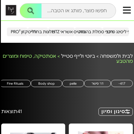
עי ליסינג פרטי
רכבי סמלת בהנחה
כרטיס אשראי HTZ
מלונות בחו"ל
הייטקזון PRO²
לבית ולמשפחה
>
ביוטי ולייף סטייל
>
אסתטיקה, טיפוח ומוצרים
מהטבע
417-
דר פישר
pelle
Body shop
Fine Rituals
סינון ומיון
41
תוצאות