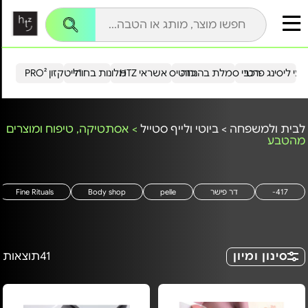
עי ליסינג פרטי
רכבי סמלת בהנחה
כרטיס אשראי HTZ
מלונות בחו"ל
הייטקזון PRO²
לבית ולמשפחה
>
ביוטי ולייף סטייל
>
אסתטיקה, טיפוח ומוצרים
מהטבע
417-
דר פישר
pelle
Body shop
Fine Rituals
סינון ומיון
41
תוצאות