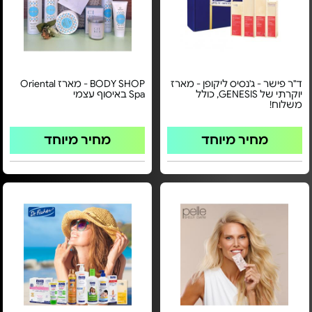
ד"ר פישר - ג'נסיס ליקופן - מארז
BODY SHOP - מארז Oriental
יוקרתי של GENESIS, כולל
Spa באיסוף עצמי
משלוח!
מחיר מיוחד
מחיר מיוחד