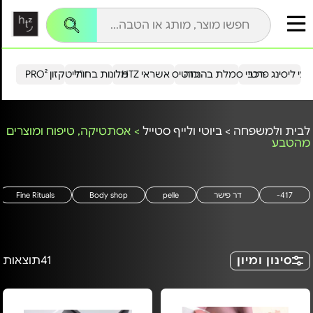
עי ליסינג פרטי
רכבי סמלת בהנחה
כרטיס אשראי HTZ
מלונות בחו"ל
הייטקזון PRO²
לבית ולמשפחה
>
ביוטי ולייף סטייל
>
אסתטיקה, טיפוח ומוצרים
מהטבע
417-
דר פישר
pelle
Body shop
Fine Rituals
סינון ומיון
41
תוצאות