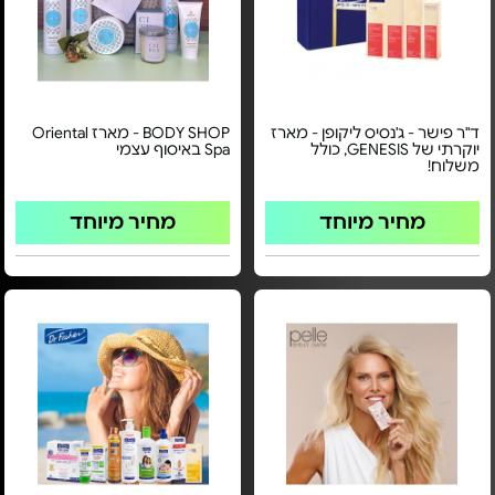
ד"ר פישר - ג'נסיס ליקופן - מארז
BODY SHOP - מארז Oriental
יוקרתי של GENESIS, כולל
Spa באיסוף עצמי
משלוח!
מחיר מיוחד
מחיר מיוחד