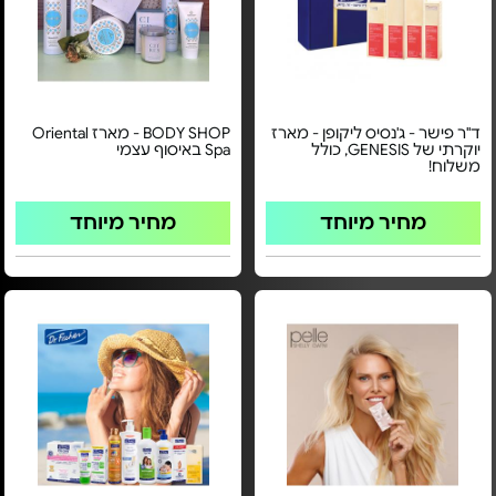
ד"ר פישר - ג'נסיס ליקופן - מארז
BODY SHOP - מארז Oriental
יוקרתי של GENESIS, כולל
Spa באיסוף עצמי
משלוח!
מחיר מיוחד
מחיר מיוחד