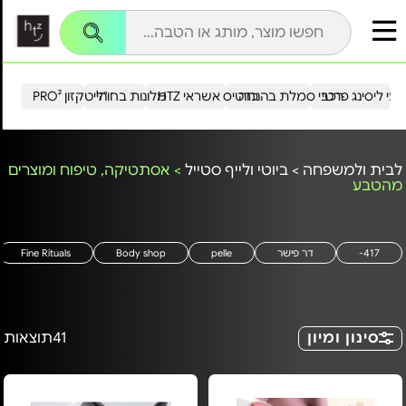
עי ליסינג פרטי
רכבי סמלת בהנחה
כרטיס אשראי HTZ
מלונות בחו"ל
הייטקזון PRO²
לבית ולמשפחה
>
ביוטי ולייף סטייל
>
אסתטיקה, טיפוח ומוצרים
מהטבע
417-
דר פישר
pelle
Body shop
Fine Rituals
סינון ומיון
41
תוצאות