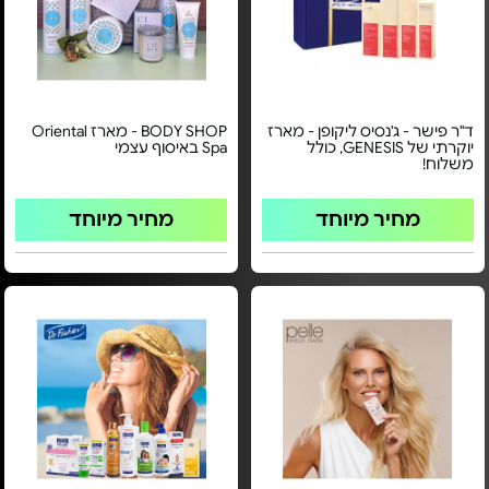
ד"ר פישר - ג'נסיס ליקופן - מארז
BODY SHOP - מארז Oriental
יוקרתי של GENESIS, כולל
Spa באיסוף עצמי
משלוח!
מחיר מיוחד
מחיר מיוחד