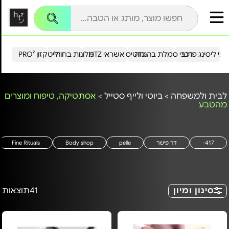
עי ליסינג פרטי
רכבי סמלת בהנחה
כרטיס אשראי HTZ
מלונות בחו"ל
הייטקזון PRO²
לבית ולמשפחה
>
ביוטי ולייף סטייל
>
אסתטיקה, טיפוח ומוצרים
מהטבע
417-
דר פישר
pelle
Body shop
Fine Rituals
סינון ומיון
41
תוצאות