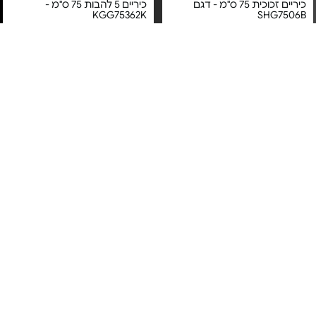
כיריים זכוכית 75 ס"מ - דגם
כיריים 5 להבות 75 ס"מ -
KGG75362K
SHG7506B
מחיר מיוחד
מחיר מיוחד
אחריות יבואן רשמי
אחריות יבואן רשמי
משלוח חינם
משלוח חינם
4#
הכי נמכר
כיריים אינדוקציה 78 ס"מ - דגם
כיריים גז זכוכית 4 להבות 60
SHI-8080
ס"מ Electrolux - דגם
KGG64362K | צבע שחור