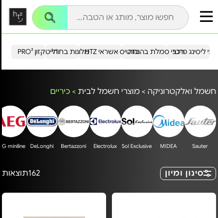
עי ליסינג פרטי
רכבי סמלת בהנחה
כרטיס אשראי HTZ
מלונות בחו"ל
הייטקזון PRO²
חשמל ואלקטרוניקה
>
מוצרי חשמל לבית
>
כיריים
EG miniline
DeLonghi
Bertazzoni
Electrolux
Sol Exclusive
MIDEA
Sauter
סינון ומיון
162
תוצאות