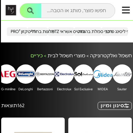
עי ליסינג פרטי
רכבי סמלת בהנחה
כרטיס אשראי HTZ
מלונות בחו"ל
הייטקזון PRO²
חשמל ואלקטרוניקה
>
מוצרי חשמל לבית
>
כיריים
EG miniline
DeLonghi
Bertazzoni
Electrolux
Sol Exclusive
MIDEA
Sauter
סינון ומיון
162
תוצאות