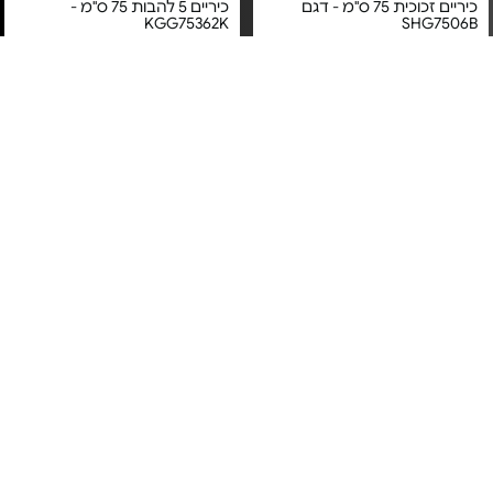
כיריים זכוכית 75 ס"מ - דגם
כיריים 5 להבות 75 ס"מ -
KGG75362K
SHG7506B
מחיר מיוחד
מחיר מיוחד
אחריות יבואן רשמי
אחריות יבואן רשמי
משלוח חינם
משלוח חינם
5#
הכי נמכר
כיריים אינדוקציה 78 ס"מ - דגם
כיריים גז זכוכית 4 להבות 60
SHI-8080
ס"מ Electrolux - דגם
KGG64362K | צבע שחור