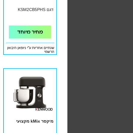
דגם KSM2CB5PHS
מחיר מיוחד
שנתיים אחריות ע"י ניופאן היבואן
הרשמי
מיקסר kMix מקצועי