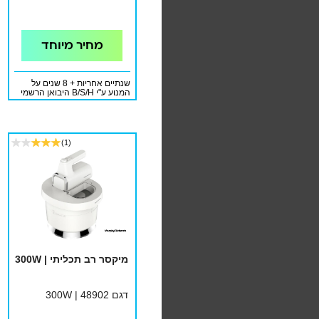
מחיר מיוחד
שנתיים אחריות + 8 שנים על
המנוע ע"י B/S/H היבואן הרשמי
(1)
מיקסר רב תכליתי | 300W
דגם 48902 | 300W