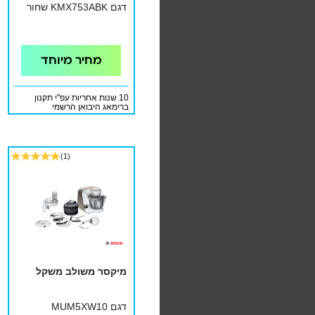
דגם KMX753ABK שחור
מחיר מיוחד
10 שנות אחריות עפ"י תקנון
ברימאג היבואן הרשמי
(1)
מיקסר משולב משקל
דגם MUM5XW10