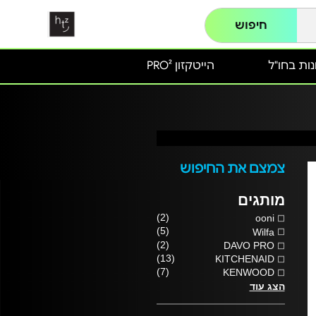
חיפוש
ות בחו"ל
הייטקזון PRO²
צמצם את החיפוש
מותגים
(2)
ooni
(5)
Wilfa
(2)
DAVO PRO
(13)
KITCHENAID
(7)
KENWOOD
הצג עוד