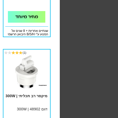
מחיר מיוחד
שנתיים אחריות + 8 שנים על
המנוע ע"י B/S/H היבואן הרשמי
(1)
מיקסר רב תכליתי | 300W
דגם 48902 | 300W