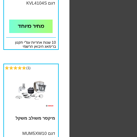
דגם KVL4104S
מחיר מיוחד
10 שנות אחריות עפ"י תקנון
ברימאג היבואן הרשמי
(1)
מיקסר משולב משקל
דגם MUM5XW10