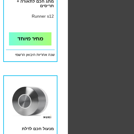
מתג חכם לתאורה +
תריסים
Runner s12
מחיר מיוחד
שנה אחריות היבואן הרשמי
מנעול חכם לדלת