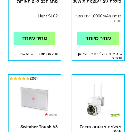
סוללת גיבוי עוצמתית 30W
מתג חכם ל- 2 תאורות
בנפח 10000mAh עם מסך
Light SL02
חכם
מחיר מיוחד
מחיר מיוחד
שנה אחריות ע"י בנדא - היבואן
שנה אחריות היבואן הרשמי
הרשמי
(257)
מצלמת אבטחה Zeero
Switcher Touch V3
Wifi