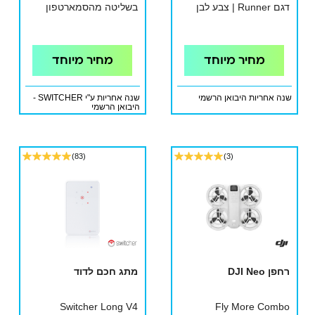
דגם Runner | צבע לבן
בשליטה מהסמארטפון
מחיר מיוחד
מחיר מיוחד
שנה אחריות היבואן הרשמי
שנה אחריות ע"י SWITCHER -
היבואן הרשמי
(83)
(3)
רחפן DJI Neo
מתג חכם לדוד
Switcher Long V4
Fly More Combo