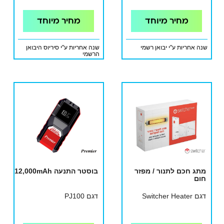
מחיר מיוחד
מחיר מיוחד
שנה אחריות ע"י יבואן רשמי
שנה אחריות ע"י סיריוס היבואן
הרשמי
מתג חכם לתנור / מפזר
בוסטר התנעה 12,000mAh
חום
דגם Switcher Heater
דגם PJ100