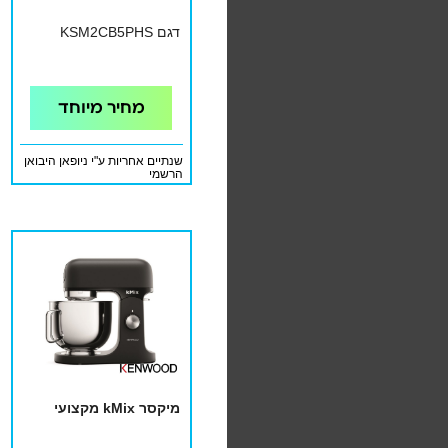
דגם KSM2CB5PHS
מחיר מיוחד
שנתיים אחריות ע"י ניופאן היבואן
הרשמי
מיקסר kMix מקצועי