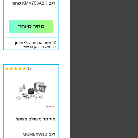
דגם KMX753ABK שחור
מחיר מיוחד
10 שנות אחריות עפ"י תקנון
ברימאג היבואן הרשמי
(1)
מיקסר משולב משקל
דגם MUM5XW10