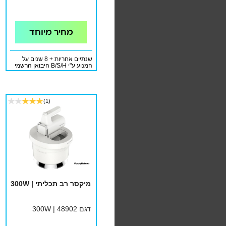
מחיר מיוחד
שנתיים אחריות + 8 שנים על
המנוע ע"י B/S/H היבואן הרשמי
(1)
מיקסר רב תכליתי | 300W
דגם 48902 | 300W