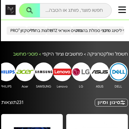
עי ליסינג פרטי
רכבי סמלת בהנחה
כרטיס אשראי HTZ
מלונות בחו"ל
הייטקזון PRO²
חשמל ואלקטרוניקה
>
מחשבים וציוד היקפי
>
מסכי מחשב
PHILIPS
Acer
SAMSUNG
Lenovo
LG
ASUS
DELL
סינון ומיון
231
תוצאות