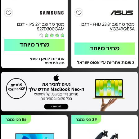
מסך מחשב "23.8 FHD - דגם
מסך מחשב "27 IPS - דגם
S27D300GAM
VG249QE5A
מחיר מיוחד
מחיר מיוחד
אחריות יבואן רשמי
3 שנות אחריות ע"י אסוס ישראל
משלוח חינם
3#
הכי נמכר
5#
הכי נמכר