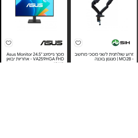
זרוע שולחנית לשני מסכי מחשב
מסך גיימינג "24.5 Asus Monitor
- MO2B | מנגנון בוכנה
VA259HGA FHD - אחריות יבואן
רשמי
מחיר מיוחד
מחיר מיוחד
אחריות לכל החיים בכפוף
לתעודת האחריות של היצרן
אחריות יבואן רשמי
זרועות שיח
משלוח חינם