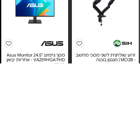
זרוע שולחנית לשני מסכי מחשב
מסך גיימינג "24.5 Asus Monitor
- MO2B | מנגנון בוכנה
VA259HGA FHD - אחריות יבואן
רשמי
מחיר מיוחד
מחיר מיוחד
אחריות לכל החיים בכפוף
לתעודת האחריות של היצרן
אחריות יבואן רשמי
זרועות שיח
משלוח חינם