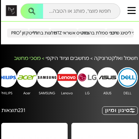
עי ליסינג פרטי
רכבי סמלת בהנחה
כרטיס אשראי HTZ
מלונות בחו"ל
הייטקזון PRO²
חשמל ואלקטרוניקה
>
מחשבים וציוד היקפי
>
מסכי מחשב
PHILIPS
Acer
SAMSUNG
Lenovo
LG
ASUS
DELL
סינון ומיון
231
תוצאות