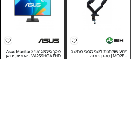
זרוע שולחנית לשני מסכי מחשב
מסך גיימינג "24.5 Asus Monitor
- MO2B | מנגנון בוכנה
VA259HGA FHD - אחריות יבואן
רשמי
אחריות לכל החיים בכפוף
לתעודת האחריות של היצרן
אחריות יבואן רשמי
זרועות שיח
משלוח חינם