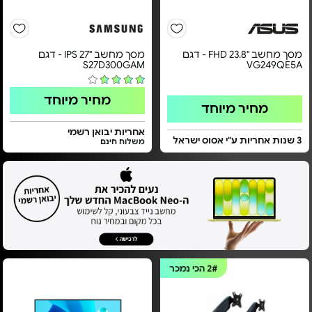
מסך מחשב "23.8 FHD - דגם
מסך מחשב "27 IPS - דגם
S27D300GAM
VG249QE5A
מחיר מיוחד
מחיר מיוחד
אחריות יבואן רשמי
3 שנות אחריות ע"י אסוס ישראל
משלוח חינם
2#
הכי נמכר