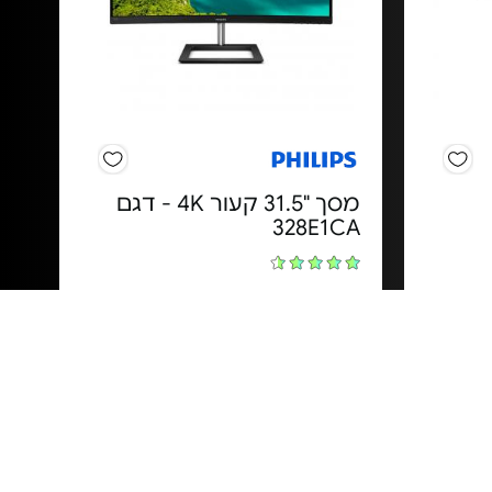
מסך "31.5 קעור 4K - דגם
328E1CA
מחיר מיוחד
3 שנות אחריות באתר הלקוח ע”י
SERV-PRO - איסטרוניקס יבואן
רישמי