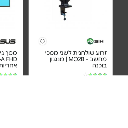
זרוע שולחנית לשני מסכי
מחשב - MO2B | מנגנון
בוכנה
אחריות 
מחיר מיוחד
אחריות לכל החיים בכפוף לתעודת
אחריות י
האחריות של היצרן זרועות שיח
משלוח ח
3#
הכי נמכר