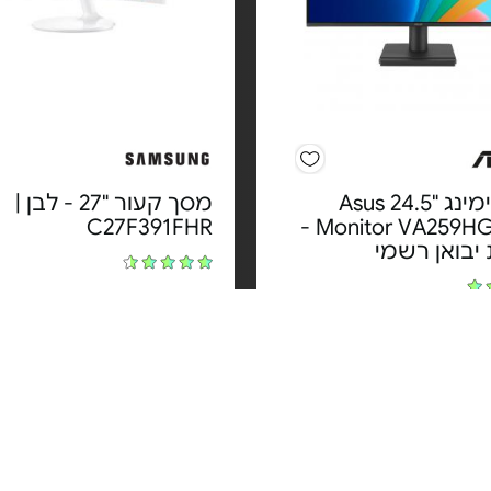
מסך גיימינג "24.5 Asus
מסך קעור "27 - לבן |
C27F391FHR
Monitor VA259HGA FHD -
יבואן רשמי
מחיר מיוחד
מחיר מיוחד
בואן רשמי
אחריות יבואן רשמי
ינם
משלוח חינם