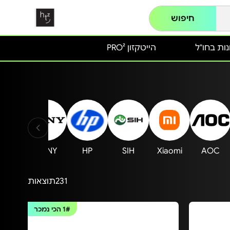
חיפוש
ות בחו"ל
הייטקזון PRO²
MAG
SONY
HP
SIH
Xiaomi
AOC
231
תוצאות
1#
הכי נמכר