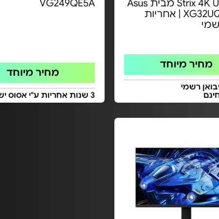
Strix 4K UHD IPS מבית Asus
VG249QE5A
- דגם XG32UQ | אחריות
שמי
מחיר מיוחד
מחיר מיוחד
בואן רשמי
ינם
3 שנות אחריות ע"י אסוס ישראל