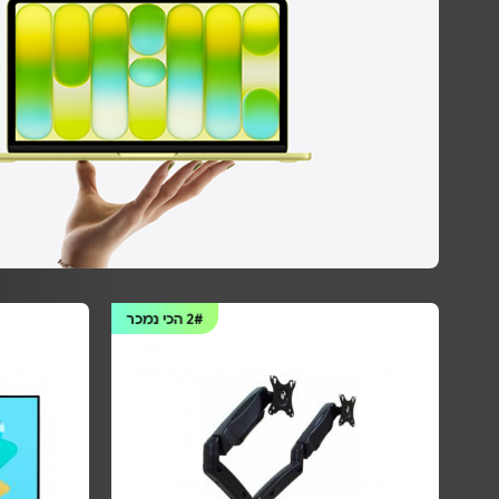
2#
הכי נמכר