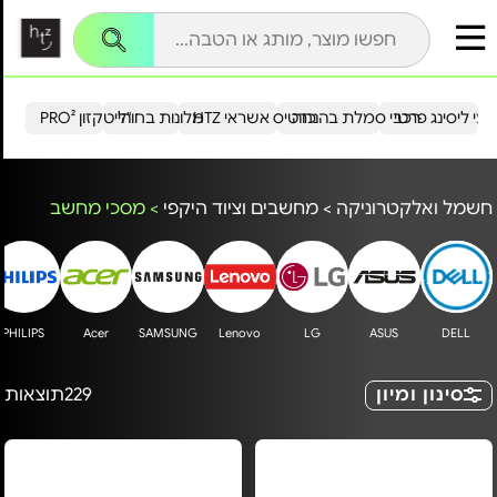
עי ליסינג פרטי
רכבי סמלת בהנחה
כרטיס אשראי HTZ
מלונות בחו"ל
הייטקזון PRO²
חשמל ואלקטרוניקה
>
מחשבים וציוד היקפי
>
מסכי מחשב
PHILIPS
Acer
SAMSUNG
Lenovo
LG
ASUS
DELL
סינון ומיון
229
תוצאות