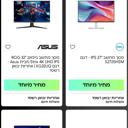
מסך מחשב "27 IPS - דגם
מסך מחשב גיימינג ''32 ROG
S2725HSM
Strix 4K UHD IPS מבית Asus -
דגם XG32UQ | אחריות יבואן
רשמי
מחיר מיוחד
מחיר מיוחד
אחריות יבואן רשמי
אחריות יבואן רשמי
משלוח חינם
משלוח חינם