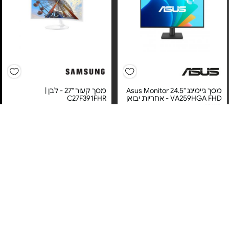
מסך גיימינג "24.5 Asus Monitor
מסך קעור "27 - לבן |
VA259HGA FHD - אחריות יבואן
C27F391FHR
רשמי
מחיר מיוחד
מחיר מיוחד
אחריות יבואן רשמי
אחריות יבואן רשמי
משלוח חינם
משלוח חינם
3#
הכי נמכר