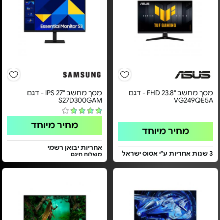
מסך מחשב "23.8 FHD - דגם
מסך מחשב "27 IPS - דגם
S27D300GAM
VG249QE5A
מחיר מיוחד
מחיר מיוחד
אחריות יבואן רשמי
3 שנות אחריות ע"י אסוס ישראל
משלוח חינם