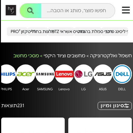
עי ליסינג פרטי
רכבי סמלת בהנחה
כרטיס אשראי HTZ
מלונות בחו"ל
הייטקזון PRO²
חשמל ואלקטרוניקה
>
מחשבים וציוד היקפי
>
מסכי מחשב
PHILIPS
Acer
SAMSUNG
Lenovo
LG
ASUS
DELL
סינון ומיון
231
תוצאות