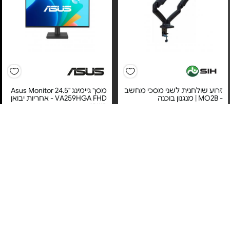
זרוע שולחנית לשני מסכי מחשב
מסך גיימינג "24.5 Asus Monitor
- MO2B | מנגנון בוכנה
VA259HGA FHD - אחריות יבואן
רשמי
מחיר מיוחד
מחיר מיוחד
אחריות לכל החיים בכפוף
לתעודת האחריות של היצרן
אחריות יבואן רשמי
זרועות שיח
משלוח חינם